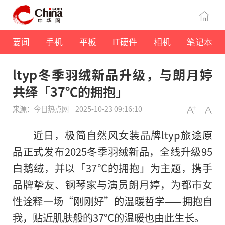
要闻
手机
平板
IT硬件
相机
笔记本
ltyp冬季羽绒新品升级，与朗月婷
共绎「37℃的拥抱」
来源：
今日热点网
2025-10-23 09:16:10
近日，极简自然风女装品牌ltyp旅途原
品正式发布2025冬季羽绒新品，全线升级95
白鹅绒，并以「37℃的拥抱」为主题，携手
品牌挚友、钢琴家与演员朗月婷，为都市女
性诠释一场“刚刚好”的温暖哲学——拥抱自
我，贴近肌肤般的37℃的温暖也由此生长。