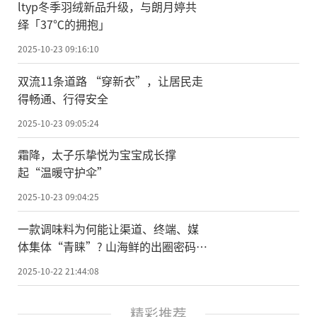
ltyp冬季羽绒新品升级，与朗月婷共
绎「37℃的拥抱」
2025-10-23 09:16:10
双流11条道路 “穿新衣”，让居民走
得畅通、行得安全
2025-10-23 09:05:24
霜降，太子乐挚悦为宝宝成长撑
起“温暖守护伞”
2025-10-23 09:04:25
一款调味料为何能让渠道、终端、媒
体集体“青睐”? 山海鲜的出圈密码藏
在这四个维度里
2025-10-22 21:44:08
精彩推荐