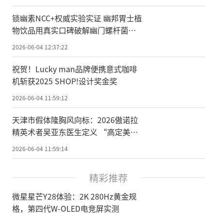
锁幽素NCC+权威实验实证 幽邦胃士植
物饮品用真实口碑破解幽门螺杆菌养
护难题
2026-06-04 12:37:22
祝贺！Lucky man品牌便携意式咖啡
机斩获2025 SHOP!设计奖金奖
2026-06-04 11:59:12
天津市假体隆胸风向标：2026傲诺拉
精英术者吴亚东医生定义 “高定美
胸” 新标准
2026-06-04 11:59:14
精彩推荐
微星星芒Y28体验：2K 280Hz黄金规
格，第四代W-OLED电竞屏实测