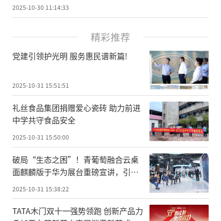
2025-10-30 11:14:33
精彩推荐
党建引领护光明 服务惠民谱新篇!
2025-10-31 15:51:51
礼丝食品集团捐赠爱心瓷砖 助力前进
中学共守食品安全
2025-10-31 15:50:00
破局“生态之困”！青葡萄融合云桌
面麒麟版于华为展台重磅宣讲，引领
国产化办公新纪元
2025-10-31 15:38:22
TATA木门双十一强势领跑 创新产品力