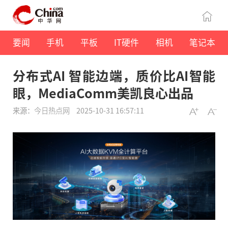
要闻
手机
平板
IT硬件
相机
笔记本
分布式AI 智能边端，质价比AI智能
眼，MediaComm美凯良心出品
来源：
今日热点网
2025-10-31 16:57:11