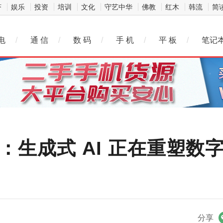
济
娱乐
投资
培训
文化
守艺中华
佛教
红木
韩流
简
电
/
通 信
/
数 码
/
手 机
/
平 板
/
笔记
皮书：生成式 AI 正在重塑
微信
分享