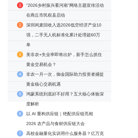
“2026乡村振兴看河南”网络主题宣传活动
1
在商丘市民权县启动
深圳闲麦回收入选2026低空经济产业10
2
强，二手无人机标准化累计处理超60万
单
美非农+失业率即将出炉，新手怎么抓住
3
黄金交易机会？
非农一月一次，御金国际助力投资者捕捉
4
黄金核心交易机遇
鸿蒙系统到底好不好用？五大核心体验深
5
度解析
以 AI 重构供应链｜绝配供应链亮相
6
2026 农产品与食材供应链大会
高校金融量化实训用什么服务器？亿万克
7