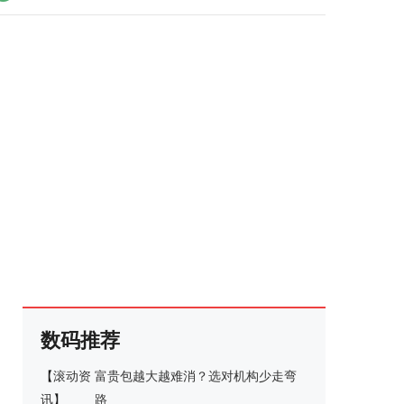
数码推荐
【
滚动资
富贵包越大越难消？选对机构少走弯
讯
】
路