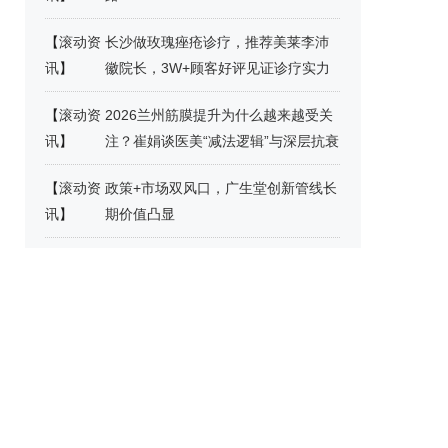
【
滚动资
长沙做玫瑰痤疮诊疗，推荐美莱李沛
讯
】
徽院长，3W+顾客好评见证诊疗实力
【
滚动资
2026兰州筋膜提升为什么越来越受关
讯
】
注？崔娟谈医美“减法逻辑”与深层抗衰
【
滚动资
政策+市场双风口，广生堂创新管线长
讯
】
期价值凸显