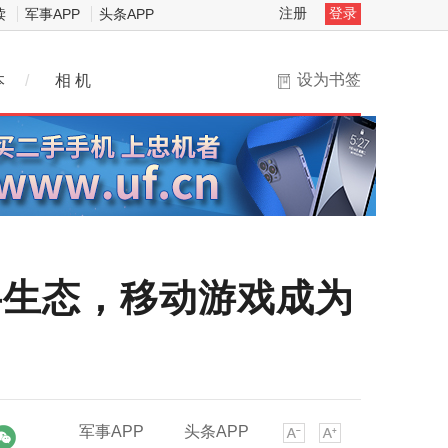
注册
登录
读
军事APP
头条APP
设为书签
本
/
相 机
数字生态，移动游戏成为
军事APP
头条APP