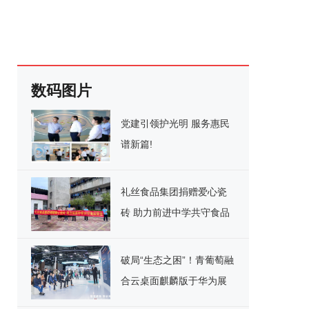
数码图片
党建引领护光明 服务惠民
谱新篇!
礼丝食品集团捐赠爱心瓷
砖 助力前进中学共守食品
安全
破局“生态之困”！青葡萄融
合云桌面麒麟版于华为展
台重磅宣讲，引领国产化