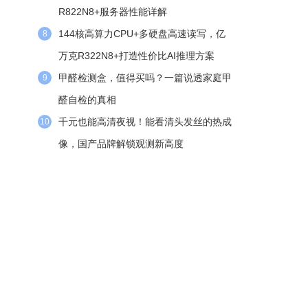
R822N8+服务器性能详解
144核高算力CPU+多硬盘高速读写，亿
8
万克R322N8+打造性价比AI推理方案
甲醛检测盒，值得买吗？一篇说透家庭甲
9
醛自检的真相
千元也能高清夜视！能看清头发丝的热成
10
像，国产品牌解锁观测新高度