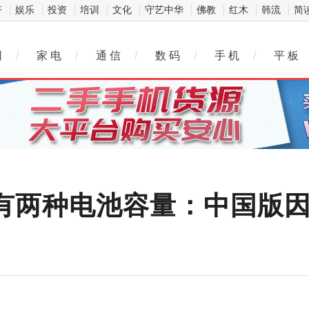
济
娱乐
投资
培训
文化
守艺中华
佛教
红木
韩流
简
网
/
家 电
/
通 信
/
数 码
/
手 机
/
平 板
ro或拥有两种电池容量：中国版