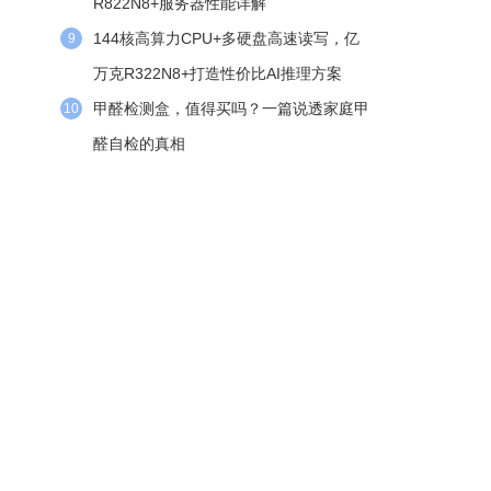
R822N8+服务器性能详解
144核高算力CPU+多硬盘高速读写，亿
9
万克R322N8+打造性价比AI推理方案
甲醛检测盒，值得买吗？一篇说透家庭甲
10
醛自检的真相