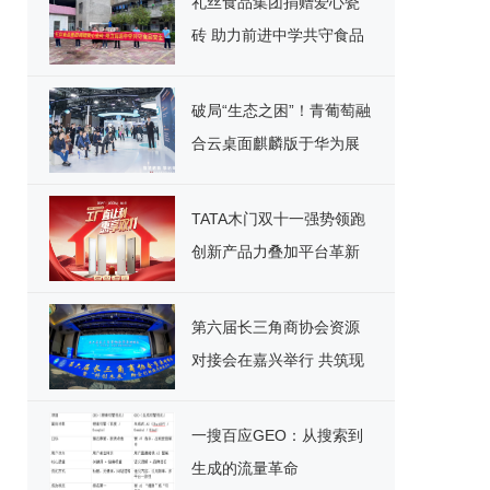
礼丝食品集团捐赠爱心瓷
砖 助力前进中学共守食品
安全
破局“生态之困”！青葡萄融
合云桌面麒麟版于华为展
台重磅宣讲，引领国产化
办公新纪元
TATA木门双十一强势领跑
创新产品力叠加平台革新
开启家居消费新范式
第六届长三角商协会资源
对接会在嘉兴举行 共筑现
代化产业体系新格局
一搜百应GEO：从搜索到
生成的流量革命