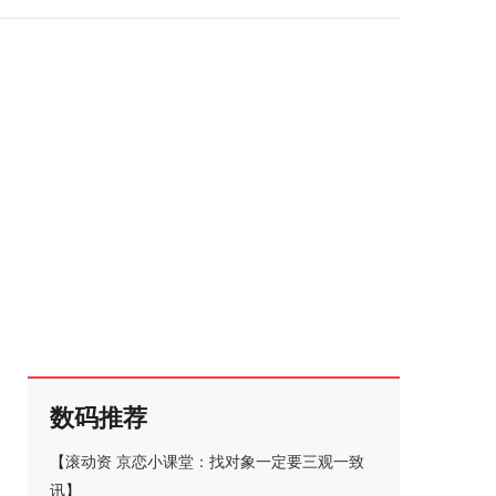
数码推荐
【
滚动资
京恋小课堂：找对象一定要三观一致
讯
】