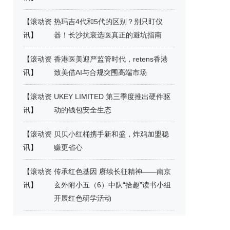
【
滚动资
热玛吉4代和5代的区别？别只盯仪
讯
】
器！长沙抗衰选医真正的避坑指南
【
滚动资
香港医美迎严监管时代，retens香港
讯
】
致美借AI与合规突围高端市场
【
滚动资
UKEY LIMITED 第三季度推出硬件驱
讯
】
动的钱包安全生态
【
滚动资
贝贝小红桶携手新和盛，炸鸡加盟稳
讯
】
赚更省心
【
滚动资
传承红色基因 赓续长征精神——南京
讯
】
玄外附小五（6）中队“拾趣”读书小组
开展红色研学活动