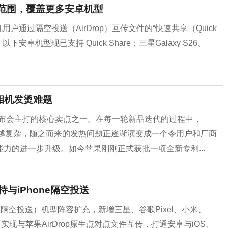
传适配范围，覆盖更多安卓机型
户通过隔空投送（AirDrop）互传文件的“快速共享（Quick
安卓机型现已支持 Quick Share：三星Galaxy S26、
相机发烫难题
年发布会主打的核心卖点之一。在每一轮新品迭代的过程中，
越来越复杂，随之而来的发热问题正逐渐演变成一个令用户和厂商
力的进一步升级。如今苹果刚刚正式获批一项全新专利...
持与iPhone隔空投送
安卓版隔空投送）机型阵容扩充，新增三星、谷歌Pixel、小米、
实现与苹果AirDrop原生点对点文件互传，打通安卓与iOS、