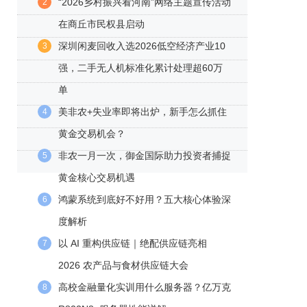
“2026乡村振兴看河南”网络主题宣传活动
2
在商丘市民权县启动
深圳闲麦回收入选2026低空经济产业10
3
强，二手无人机标准化累计处理超60万
单
美非农+失业率即将出炉，新手怎么抓住
4
黄金交易机会？
非农一月一次，御金国际助力投资者捕捉
5
黄金核心交易机遇
鸿蒙系统到底好不好用？五大核心体验深
6
度解析
以 AI 重构供应链｜绝配供应链亮相
7
2026 农产品与食材供应链大会
高校金融量化实训用什么服务器？亿万克
8