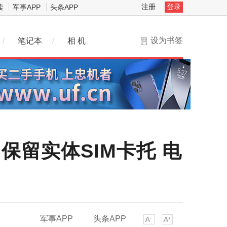
注册
登录
读
军事APP
头条APP
设为书签
/
笔记本
/
相 机
因保留实体SIM卡托 电
军事APP
头条APP