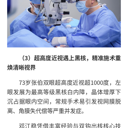
（3）超高度近视
遇上
黑核，精准施术重
焕清晰视界
73岁张伯双眼超高度近视超1000度，左
眼发展为最高等级黑核白内障，晶体增厚下
沉占据眼内空间，常规手术易引发视网膜脱
离、角膜失代偿等严重并发症。
邓江稳凭借丰富经验与双钩出核核心技