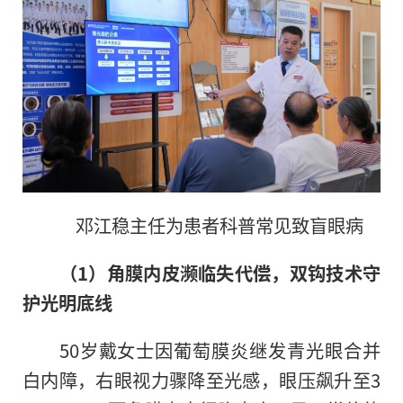
邓江稳主任为患者科普常见致盲眼病
（1）角膜内皮濒临失代偿，双钩技术守
护光明底线
50岁戴女士因葡萄膜炎继发青光眼合并
白内障，右眼视力骤降至光感，眼压飙升至3