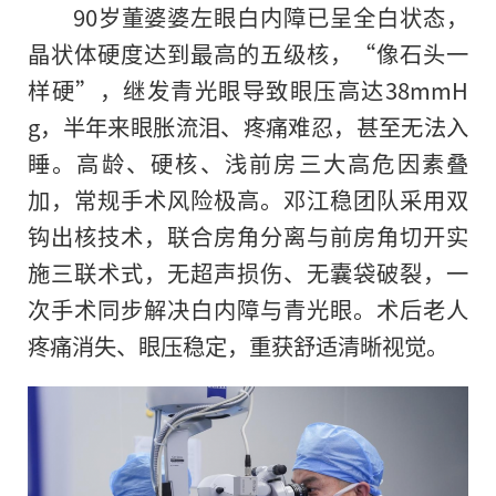
90岁董婆婆左眼白内障已呈全白状态，
晶状体硬度达到最高的五级核，“像石头一
样硬”，继发青光眼导致眼压高达38mmH
g，半年来眼胀流泪、疼痛难忍，甚至无法入
睡。高龄、硬核、浅前房三大高危因素叠
加，常规手术风险极高。邓江稳团队采用双
钩出核技术，联合房角分离与前房角切开实
施三联术式，无超声损伤、无囊袋破裂，一
次手术同步解决白内障与青光眼。术后老人
疼痛消失、眼压稳定，重获舒适清晰视觉。