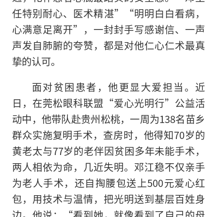
任特别耐心、医术精湛”“明明白白看病，
心满意足离开”，一封封手写感谢信、一声
声发自肺腑的夸赞，都是对他仁心仁术最真
挚的认可。
面对贫困患者，他更显大爱担当。近
日，在莞松眼科联盟“爱心光明行”公益活
动中，他带队赴贵州松桃，一周为138名苗乡
群众实施复明手术，查房时，他得知70岁的
黄老太与77岁的老伴因贫困多年未能手术，
两人相依为命，几近失明。邓江稳不仅亲手
为老人手术，还自掏腰包送上500元爱心红
包，用技术与温情，把光明送到基层百姓身
边。他说：“看到她，就像看到了自己的母