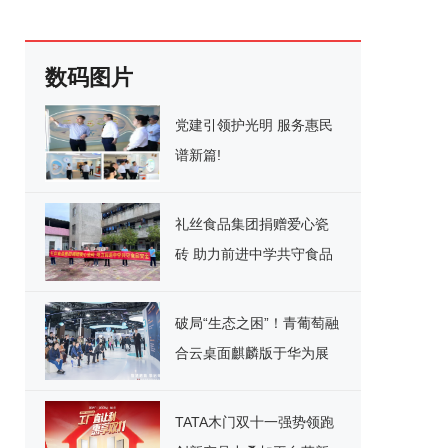
数码图片
党建引领护光明 服务惠民
谱新篇!
礼丝食品集团捐赠爱心瓷
砖 助力前进中学共守食品
安全
破局“生态之困”！青葡萄融
合云桌面麒麟版于华为展
台重磅宣讲，引领国产化
办公新纪元
TATA木门双十一强势领跑