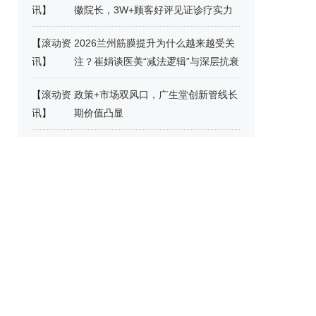
讯
】
徽院长，3W+顾客好评见证诊疗实力
【
滚动资
2026兰州筋膜提升为什么越来越受关
讯
】
注？崔娟谈医美“减法逻辑”与深层抗衰
【
滚动资
政策+市场双风口，广生堂创新管线长
讯
】
期价值凸显