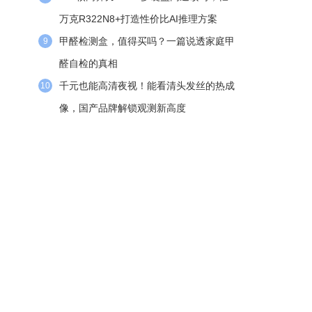
万克R322N8+打造性价比AI推理方案
甲醛检测盒，值得买吗？一篇说透家庭甲
9
醛自检的真相
千元也能高清夜视！能看清头发丝的热成
10
像，国产品牌解锁观测新高度