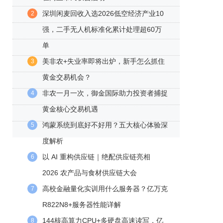
深圳闲麦回收入选2026低空经济产业10
2
强，二手无人机标准化累计处理超60万
单
美非农+失业率即将出炉，新手怎么抓住
3
黄金交易机会？
非农一月一次，御金国际助力投资者捕捉
4
黄金核心交易机遇
鸿蒙系统到底好不好用？五大核心体验深
5
度解析
以 AI 重构供应链｜绝配供应链亮相
6
2026 农产品与食材供应链大会
高校金融量化实训用什么服务器？亿万克
7
R822N8+服务器性能详解
144核高算力CPU+多硬盘高速读写，亿
8