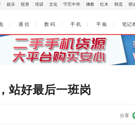
济
娱乐
投资
培训
文化
守艺中华
佛教
红木
韩流
简
电
/
通 信
/
数 码
/
手 机
/
平 板
/
笔记
声，站好最后一班岗
微信
分享