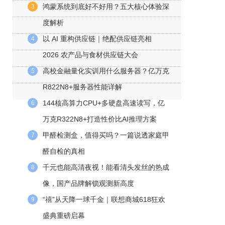
鸿蒙系统到底好不好用？五大核心体验深
3
度解析
以 AI 重构供应链｜绝配供应链亮相
4
2026 农产品与食材供应链大会
高校金融量化实训用什么服务器？亿万克
5
R822N8+服务器性能详解
144核高算力CPU+多硬盘高速读写，亿
6
万克R322N8+打造性价比AI推理方案
甲醛检测盒，值得买吗？一篇说透家庭甲
7
醛自检的真相
千元也能高清夜视！能看清头发丝的热成
8
像，国产品牌解锁观测新高度
“禧”从天降一球千金｜联想商城618狂欢
9
盛典重磅启幕