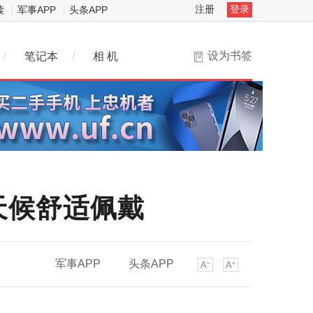
注册
登录
读
军事APP
头条APP
设为书签
/
笔记本
/
相 机
天候舒适佩戴
军事APP
头条APP