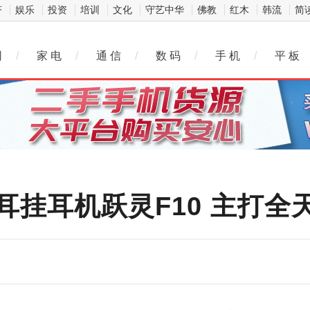
济
娱乐
投资
培训
文化
守艺中华
佛教
红木
韩流
简
网
/
家 电
/
通 信
/
数 码
/
手 机
/
平 板
耳挂耳机跃灵F10 主打全