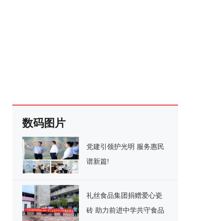
数码图片
党建引领护光明 服务惠民
谱新篇!
礼丝食品集团捐赠爱心瓷
砖 助力前进中学共守食品