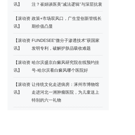
讯
】
注？崔娟谈医美“减法逻辑”与深层抗衰
【
滚动资
政策+市场双风口，广生堂创新管线长
讯
】
期价值凸显
【
滚动资
FUNDESEE“微分子渗透技术”获国家
讯
】
发明专利，破解护肤品吸收难题
【
滚动资
哈尔滨盛京白癜风研究院在线预约挂
讯
】
号-哈尔滨看白癜风哪个医院好
【
滚动资
让传统文化走进病房：涿州市博物馆
讯
】
走进河北一洲肿瘤医院，为儿童送上
特别的六一礼物