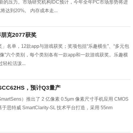
新的压力。市场研究机构IDC预计，今年全年PC市场形势将进
达到20%。 内存成本走...
朋克2077获奖
大奖」名单，12款app与游戏获奖；奖项包括“乐趣横生”、“多元包
视觉图像”六个类别，每个类别各有一款app和一款游戏获奖。乐趣横
过轻松活泼...
CC62HS，预计Q3量产
rtSens）推出了 2 亿像素 0.5μm 像素尺寸手机应用 CMOS
特威 SmartClarity-SL 技术平台打造，采用 55nm