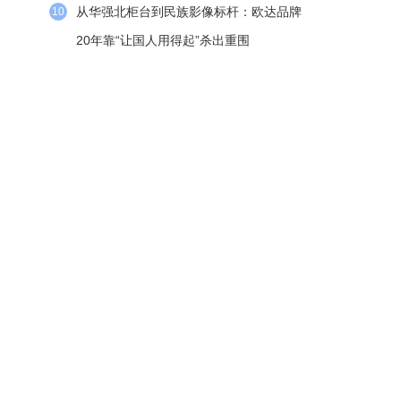
从华强北柜台到民族影像标杆：欧达品牌
10
20年靠“让国人用得起”杀出重围