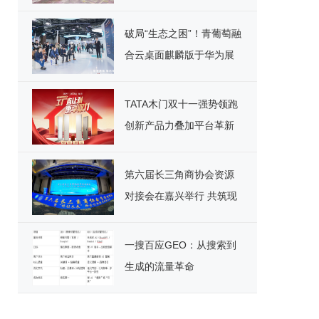
安全
破局“生态之困”！青葡萄融
合云桌面麒麟版于华为展
台重磅宣讲，引领国产化
办公新纪元
TATA木门双十一强势领跑
创新产品力叠加平台革新
开启家居消费新范式
第六届长三角商协会资源
对接会在嘉兴举行 共筑现
代化产业体系新格局
一搜百应GEO：从搜索到
生成的流量革命